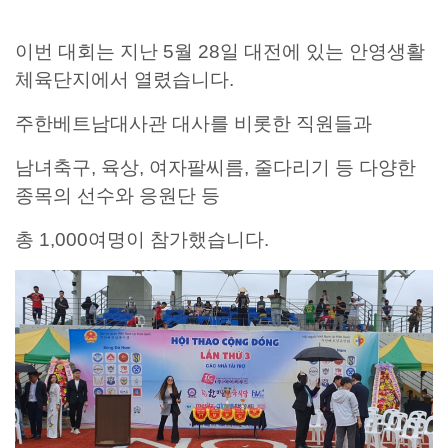
이번 대회는 지난
5
월
28
일 대전에 있는 안영생활
체육단지에서 열렸습니다
.
주한베트남대사관 대사를 비롯한 직원들과
남녀축구
,
육상
,
여자팔씨름
,
줄다리기 등 다양한
종목의 선수와 응원단 등
총
1,000
여명이 참가했습니다
.